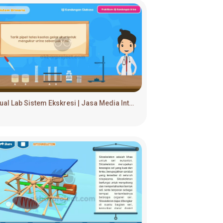
Virtual Lab Sistem Ekskresi | Jasa Media Interaktif & Game Edukasi