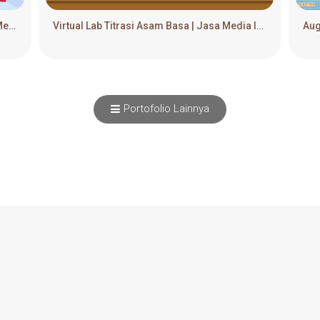
Augmented Reality Bangun Ruang | Jasa Media Interaktif & Game Edukasi
Virtual Lab Titrasi Asam Basa | Jasa Media Interaktif & Game Edukasi
Portofolio Lainnya