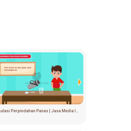
Simulasi Perpindahan Panas | Jasa Media Interaktif & Game Edukasi