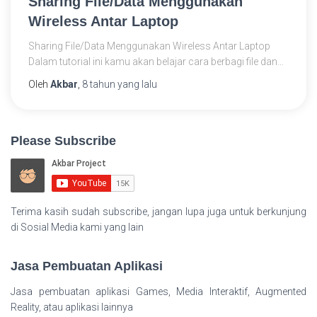
Sharing File/Data Menggunakan
Wireless Antar Laptop
Sharing File/Data Menggunakan Wireless Antar Laptop
Dalam tutorial ini kamu akan belajar cara berbagi file dan
data antar laptop tanpa kabel (wireless) dengan mudah
Oleh
Akbar
,
8 tahun
yang lalu
dan cepat. Metode ini sangat berguna ketika kamu ingin
memindahkan file antar perangkat tanpa menggunakan
flashdisk, kabel LAN, atau koneksi internet eksternal. Kamu
Please Subscribe
akan mempelajari berbagai
Read more…
Terima kasih sudah subscribe, jangan lupa juga untuk berkunjung
di Sosial Media kami yang lain
Jasa Pembuatan Aplikasi
Jasa pembuatan aplikasi Games, Media Interaktif, Augmented
Reality, atau aplikasi lainnya