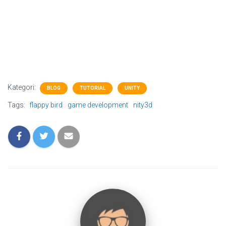
Kategori:
BLOG
TUTORIAL
UNITY
Tags:
flappy bird
game development
nity3d